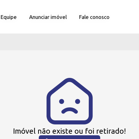
Equipe
Equipe
Anunciar imóvel
Anunciar imóvel
Fale conosco
Fale conosco
Imóvel não existe ou foi retirado!